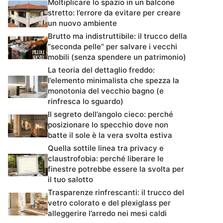
Moltiplicare lo spazio in un balcone
stretto: l’errore da evitare per creare
un nuovo ambiente
Brutto ma indistruttibile: il trucco della
“seconda pelle” per salvare i vecchi
mobili (senza spendere un patrimonio)
La teoria del dettaglio freddo:
l’elemento minimalista che spezza la
monotonia del vecchio bagno (e
rinfresca lo sguardo)
Il segreto dell’angolo cieco: perché
posizionare lo specchio dove non
batte il sole è la vera svolta estiva
Quella sottile linea tra privacy e
claustrofobia: perché liberare le
finestre potrebbe essere la svolta per
il tuo salotto
Trasparenze rinfrescanti: il trucco del
vetro colorato e del plexiglass per
alleggerire l’arredo nei mesi caldi