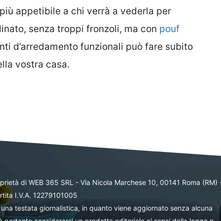
più appetibile a chi verrà a vederla per
inato, senza troppi fronzoli, ma con
pouf
enti d’arredamento funzionali può fare subito
ella vostra casa.
oprietà di WEB 365 SRL - Via Nicola Marchese 10, 00141 Roma (RM) 
rtita I.V.A. 12279101005
una testata giornalistica, in quanto viene aggiornato senza alcuna
 pertanto considerarsi un prodotto editoriale ai sensi della legge n.