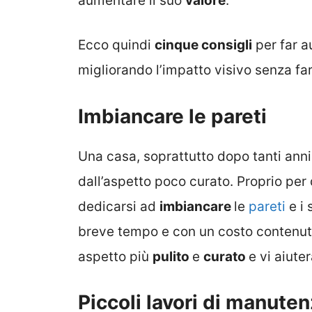
aumentare il suo
valore
.
Ecco quindi
cinque consigli
per far a
migliorando l’impatto visivo senza fare
Imbiancare le pareti
Una casa, soprattutto dopo tanti anni
dall’aspetto poco curato. Proprio per 
dedicarsi ad
imbiancare
le
pareti
e i 
breve tempo e con un costo contenuto,
aspetto più
pulito
e
curato
e vi aiuter
Piccoli lavori di manute