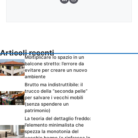
Articoli recenti
Moltiplicare lo spazio in un
balcone stretto: l’errore da
evitare per creare un nuovo
ambiente
Brutto ma indistruttibile: il
trucco della “seconda pelle”
per salvare i vecchi mobili
(senza spendere un
patrimonio)
La teoria del dettaglio freddo:
l’elemento minimalista che
spezza la monotonia del
vecchio bagno (e rinfresca lo