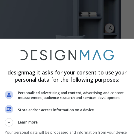
designmag.it asks for your consent to use your
personal data for the following purposes:
Personalised advertising and content, advertising and content
measurement, audience research and services development
Store and/or access information on a device
 leggera, oltre ad essere molto ricercata dai
Learn more
Your personal data will be processed and information from your device
leggermente
retrò
. Per questo arredare con il