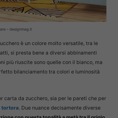
dare – designmag.it
zucchero è un colore molto versatile, tra le
atti, si presta bene a diversi abbinamenti
i più riuscite sono quelle con il bianco, ma
rfetto bilanciamento tra colori e luminosità
r carta da zucchero, sia per le pareti che per
l
tortora
. Due nuance decisamente diverse
zione con questa tonalità a metà tra il grigio