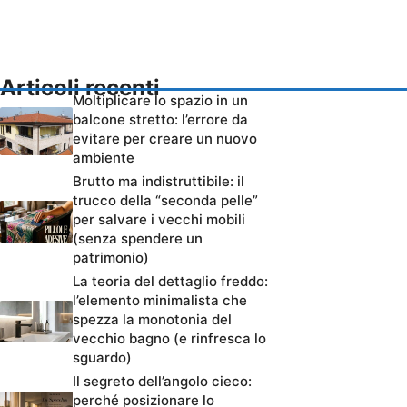
Articoli recenti
Moltiplicare lo spazio in un
balcone stretto: l’errore da
evitare per creare un nuovo
ambiente
Brutto ma indistruttibile: il
trucco della “seconda pelle”
per salvare i vecchi mobili
(senza spendere un
patrimonio)
La teoria del dettaglio freddo:
l’elemento minimalista che
spezza la monotonia del
vecchio bagno (e rinfresca lo
sguardo)
Il segreto dell’angolo cieco:
perché posizionare lo