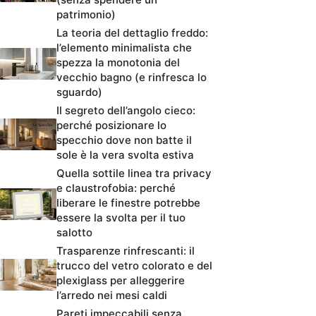
patrimonio)
La teoria del dettaglio freddo:
l’elemento minimalista che
spezza la monotonia del
vecchio bagno (e rinfresca lo
sguardo)
Il segreto dell’angolo cieco:
perché posizionare lo
specchio dove non batte il
sole è la vera svolta estiva
Quella sottile linea tra privacy
e claustrofobia: perché
liberare le finestre potrebbe
essere la svolta per il tuo
salotto
Trasparenze rinfrescanti: il
trucco del vetro colorato e del
plexiglass per alleggerire
l’arredo nei mesi caldi
Pareti impeccabili senza