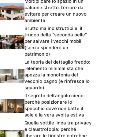
Moltiplicare lo spazio in un
balcone stretto: l’errore da
evitare per creare un nuovo
ambiente
Brutto ma indistruttibile: il
trucco della “seconda pelle”
per salvare i vecchi mobili
(senza spendere un
patrimonio)
La teoria del dettaglio freddo:
l’elemento minimalista che
spezza la monotonia del
vecchio bagno (e rinfresca lo
sguardo)
Il segreto dell’angolo cieco:
perché posizionare lo
specchio dove non batte il
sole è la vera svolta estiva
Quella sottile linea tra privacy
e claustrofobia: perché
liberare le finestre potrebbe