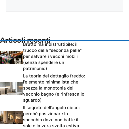
Articoli recenti
Brutto ma indistruttibile: il
trucco della “seconda pelle”
per salvare i vecchi mobili
(senza spendere un
patrimonio)
La teoria del dettaglio freddo:
l’elemento minimalista che
spezza la monotonia del
vecchio bagno (e rinfresca lo
sguardo)
Il segreto dell’angolo cieco:
perché posizionare lo
specchio dove non batte il
sole è la vera svolta estiva