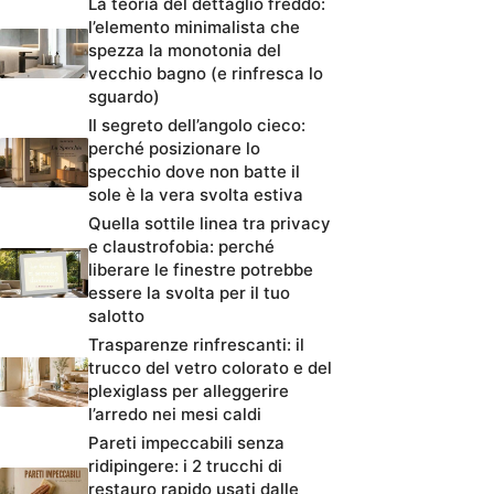
La teoria del dettaglio freddo:
l’elemento minimalista che
spezza la monotonia del
vecchio bagno (e rinfresca lo
sguardo)
Il segreto dell’angolo cieco:
perché posizionare lo
specchio dove non batte il
sole è la vera svolta estiva
Quella sottile linea tra privacy
e claustrofobia: perché
liberare le finestre potrebbe
essere la svolta per il tuo
salotto
Trasparenze rinfrescanti: il
trucco del vetro colorato e del
plexiglass per alleggerire
l’arredo nei mesi caldi
Pareti impeccabili senza
ridipingere: i 2 trucchi di
restauro rapido usati dalle