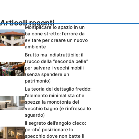
Articoli recenti
Moltiplicare lo spazio in un
balcone stretto: l’errore da
evitare per creare un nuovo
ambiente
Brutto ma indistruttibile: il
trucco della “seconda pelle”
per salvare i vecchi mobili
(senza spendere un
patrimonio)
La teoria del dettaglio freddo:
l’elemento minimalista che
spezza la monotonia del
vecchio bagno (e rinfresca lo
sguardo)
Il segreto dell’angolo cieco:
perché posizionare lo
specchio dove non batte il