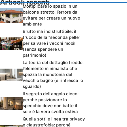
Articoli recenti
Moltiplicare lo spazio in un
balcone stretto: l’errore da
evitare per creare un nuovo
ambiente
Brutto ma indistruttibile: il
trucco della “seconda pelle”
per salvare i vecchi mobili
(senza spendere un
patrimonio)
La teoria del dettaglio freddo:
l’elemento minimalista che
spezza la monotonia del
vecchio bagno (e rinfresca lo
sguardo)
Il segreto dell’angolo cieco:
perché posizionare lo
specchio dove non batte il
sole è la vera svolta estiva
Quella sottile linea tra privacy
e claustrofobia: perché