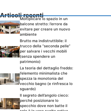
Articoli recenti
Moltiplicare lo spazio in un
balcone stretto: l’errore da
evitare per creare un nuovo
ambiente
Brutto ma indistruttibile: il
trucco della “seconda pelle”
per salvare i vecchi mobili
(senza spendere un
patrimonio)
La teoria del dettaglio freddo:
l’elemento minimalista che
spezza la monotonia del
vecchio bagno (e rinfresca lo
sguardo)
Il segreto dell’angolo cieco:
perché posizionare lo
specchio dove non batte il
sole è la vera svolta estiva