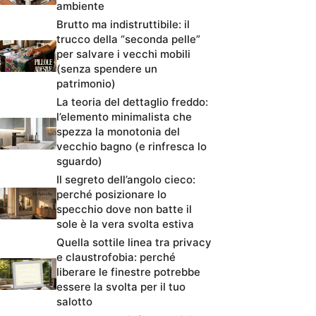
ambiente
Brutto ma indistruttibile: il
trucco della “seconda pelle”
per salvare i vecchi mobili
(senza spendere un
patrimonio)
La teoria del dettaglio freddo:
l’elemento minimalista che
spezza la monotonia del
vecchio bagno (e rinfresca lo
sguardo)
Il segreto dell’angolo cieco:
perché posizionare lo
specchio dove non batte il
sole è la vera svolta estiva
Quella sottile linea tra privacy
e claustrofobia: perché
liberare le finestre potrebbe
essere la svolta per il tuo
salotto