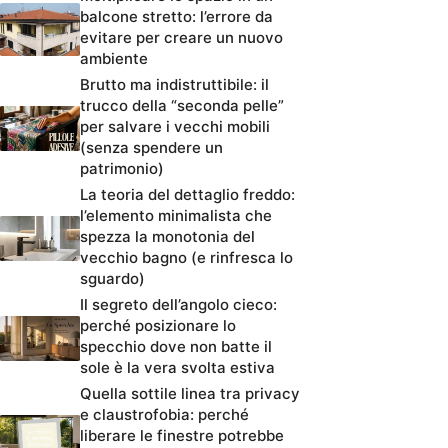
balcone stretto: l’errore da
evitare per creare un nuovo
ambiente
Brutto ma indistruttibile: il
trucco della “seconda pelle”
per salvare i vecchi mobili
(senza spendere un
patrimonio)
La teoria del dettaglio freddo:
l’elemento minimalista che
spezza la monotonia del
vecchio bagno (e rinfresca lo
sguardo)
Il segreto dell’angolo cieco:
perché posizionare lo
specchio dove non batte il
sole è la vera svolta estiva
Quella sottile linea tra privacy
e claustrofobia: perché
liberare le finestre potrebbe