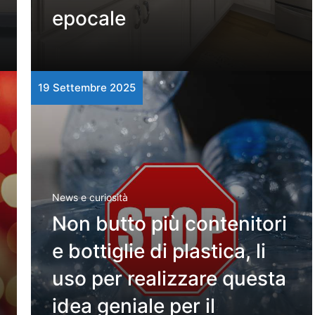
epocale
19 Settembre 2025
News e curiosità
Non butto più contenitori
e bottiglie di plastica, li
uso per realizzare questa
idea geniale per il