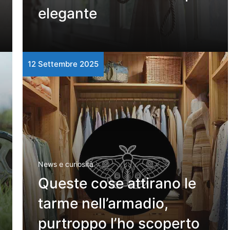
elegante
12 Settembre 2025
News e curiosità
Queste cose attirano le
tarme nell’armadio,
purtroppo l’ho scoperto