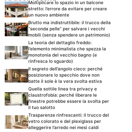
Moltiplicare lo spazio in un balcone
stretto: l’errore da evitare per creare
un nuovo ambiente
Brutto ma indistruttibile: il trucco della
“seconda pelle” per salvare i vecchi
mobili (senza spendere un patrimonio)
La teoria del dettaglio freddo:
l’elemento minimalista che spezza la
monotonia del vecchio bagno (e
rinfresca lo sguardo)
Il segreto dell’angolo cieco: perché
posizionare lo specchio dove non
batte il sole è la vera svolta estiva
Quella sottile linea tra privacy e
claustrofobia: perché liberare le
finestre potrebbe essere la svolta per
il tuo salotto
Trasparenze rinfrescanti: il trucco del
vetro colorato e del plexiglass per
alleggerire l’arredo nei mesi caldi