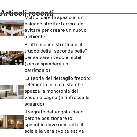
Articoli recenti
Moltiplicare lo spazio in un
balcone stretto: l’errore da
evitare per creare un nuovo
ambiente
Brutto ma indistruttibile: il
trucco della “seconda pelle”
per salvare i vecchi mobili
(senza spendere un
patrimonio)
La teoria del dettaglio freddo:
l’elemento minimalista che
spezza la monotonia del
vecchio bagno (e rinfresca lo
sguardo)
Il segreto dell’angolo cieco:
perché posizionare lo
specchio dove non batte il
sole è la vera svolta estiva