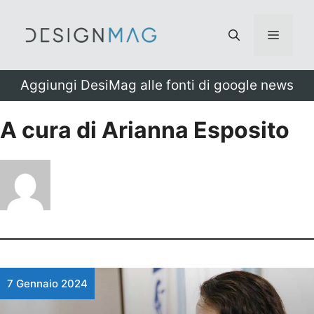
Vai
al
Menu
contenuto
Aggiungi DesiMag alle fonti di google news
A cura di Arianna Esposito
7 Gennaio 2024