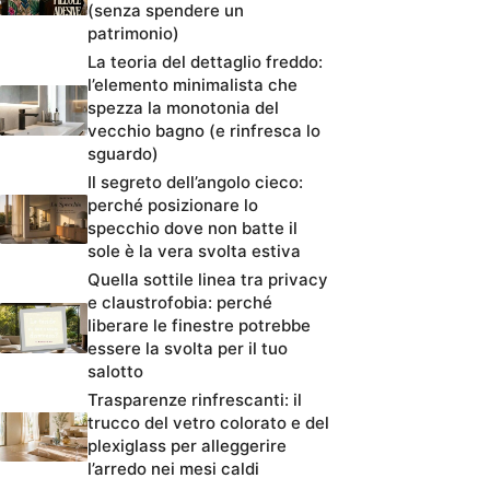
(senza spendere un
patrimonio)
La teoria del dettaglio freddo:
l’elemento minimalista che
spezza la monotonia del
vecchio bagno (e rinfresca lo
sguardo)
Il segreto dell’angolo cieco:
perché posizionare lo
specchio dove non batte il
sole è la vera svolta estiva
Quella sottile linea tra privacy
e claustrofobia: perché
liberare le finestre potrebbe
essere la svolta per il tuo
salotto
Trasparenze rinfrescanti: il
trucco del vetro colorato e del
plexiglass per alleggerire
l’arredo nei mesi caldi