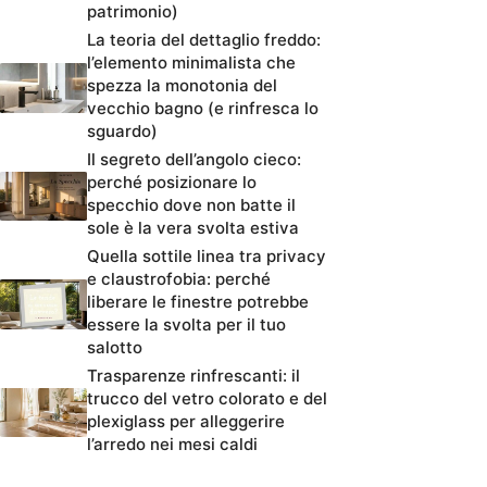
patrimonio)
La teoria del dettaglio freddo:
l’elemento minimalista che
spezza la monotonia del
vecchio bagno (e rinfresca lo
sguardo)
Il segreto dell’angolo cieco:
perché posizionare lo
specchio dove non batte il
sole è la vera svolta estiva
Quella sottile linea tra privacy
e claustrofobia: perché
liberare le finestre potrebbe
essere la svolta per il tuo
salotto
Trasparenze rinfrescanti: il
trucco del vetro colorato e del
plexiglass per alleggerire
l’arredo nei mesi caldi