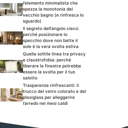
l’elemento minimalista che
spezza la monotonia del
vecchio bagno (e rinfresca lo
sguardo)
Il segreto dell’angolo cieco:
perché posizionare lo
specchio dove non batte il
sole è la vera svolta estiva
Quella sottile linea tra privacy
e claustrofobia: perché
liberare le finestre potrebbe
essere la svolta per il tuo
salotto
Trasparenze rinfrescanti: il
trucco del vetro colorato e del
plexiglass per alleggerire
l’arredo nei mesi caldi