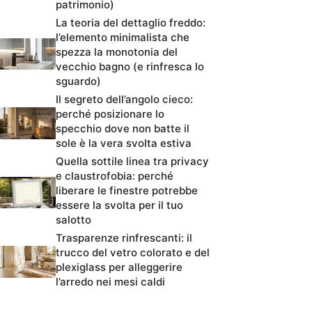
patrimonio)
La teoria del dettaglio freddo:
l’elemento minimalista che
spezza la monotonia del
vecchio bagno (e rinfresca lo
sguardo)
Il segreto dell’angolo cieco:
perché posizionare lo
specchio dove non batte il
sole è la vera svolta estiva
Quella sottile linea tra privacy
e claustrofobia: perché
liberare le finestre potrebbe
essere la svolta per il tuo
salotto
Trasparenze rinfrescanti: il
trucco del vetro colorato e del
plexiglass per alleggerire
l’arredo nei mesi caldi