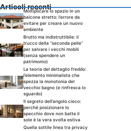
Articoli recenti
Moltiplicare lo spazio in un
balcone stretto: l’errore da
evitare per creare un nuovo
ambiente
Brutto ma indistruttibile: il
trucco della “seconda pelle”
per salvare i vecchi mobili
(senza spendere un
patrimonio)
La teoria del dettaglio freddo:
l’elemento minimalista che
spezza la monotonia del
vecchio bagno (e rinfresca lo
sguardo)
Il segreto dell’angolo cieco:
perché posizionare lo
specchio dove non batte il
sole è la vera svolta estiva
Quella sottile linea tra privacy