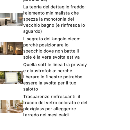
La teoria del dettaglio freddo:
l’elemento minimalista che
spezza la monotonia del
vecchio bagno (e rinfresca lo
sguardo)
Il segreto dell’angolo cieco:
perché posizionare lo
specchio dove non batte il
sole è la vera svolta estiva
Quella sottile linea tra privacy
e claustrofobia: perché
liberare le finestre potrebbe
essere la svolta per il tuo
salotto
Trasparenze rinfrescanti: il
trucco del vetro colorato e del
plexiglass per alleggerire
l’arredo nei mesi caldi