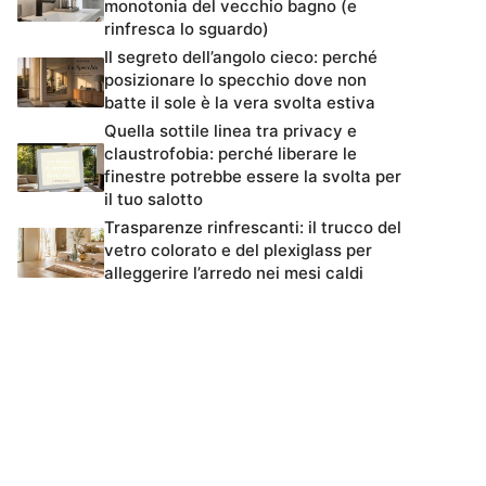
monotonia del vecchio bagno (e
rinfresca lo sguardo)
Il segreto dell’angolo cieco: perché
posizionare lo specchio dove non
batte il sole è la vera svolta estiva
Quella sottile linea tra privacy e
claustrofobia: perché liberare le
finestre potrebbe essere la svolta per
il tuo salotto
Trasparenze rinfrescanti: il trucco del
vetro colorato e del plexiglass per
alleggerire l’arredo nei mesi caldi