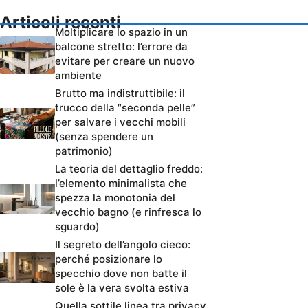
Articoli recenti
Moltiplicare lo spazio in un
balcone stretto: l’errore da
evitare per creare un nuovo
ambiente
Brutto ma indistruttibile: il
trucco della “seconda pelle”
per salvare i vecchi mobili
(senza spendere un
patrimonio)
La teoria del dettaglio freddo:
l’elemento minimalista che
spezza la monotonia del
vecchio bagno (e rinfresca lo
sguardo)
Il segreto dell’angolo cieco:
perché posizionare lo
specchio dove non batte il
sole è la vera svolta estiva
Quella sottile linea tra privacy