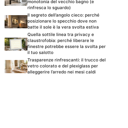
monotonia del vecchio bagno (e
rinfresca lo sguardo)
Il segreto dell’angolo cieco: perché
posizionare lo specchio dove non
batte il sole è la vera svolta estiva
Quella sottile linea tra privacy e
claustrofobia: perché liberare le
finestre potrebbe essere la svolta per
il tuo salotto
Trasparenze rinfrescanti: il trucco del
vetro colorato e del plexiglass per
alleggerire l’arredo nei mesi caldi