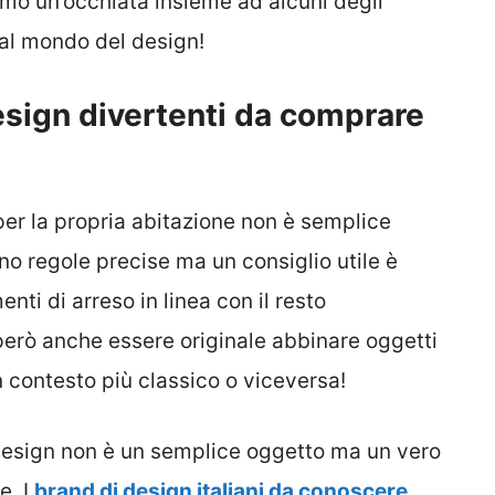
amo un’occhiata insieme ad alcuni degli
dal mondo del design!
design divertenti da comprare
per la propria abitazione non è semplice
 regole precise ma un consiglio utile è
nti di arreso in linea con il resto
 però anche essere originale abbinare oggetti
contesto più classico o viceversa!
 design non è un semplice oggetto ma un vero
e. I
brand di design italiani da conoscere