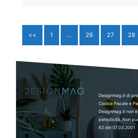
<<
1
…
26
27
28
Designmag.it di pr
Codice Fiscale e Pa
Designmag.it non è 
periodicità. Non può
62 del 07.03.2001