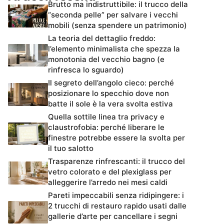
Brutto ma indistruttibile: il trucco della
“seconda pelle” per salvare i vecchi
mobili (senza spendere un patrimonio)
La teoria del dettaglio freddo:
l’elemento minimalista che spezza la
monotonia del vecchio bagno (e
rinfresca lo sguardo)
Il segreto dell’angolo cieco: perché
posizionare lo specchio dove non
batte il sole è la vera svolta estiva
Quella sottile linea tra privacy e
claustrofobia: perché liberare le
finestre potrebbe essere la svolta per
il tuo salotto
Trasparenze rinfrescanti: il trucco del
vetro colorato e del plexiglass per
alleggerire l’arredo nei mesi caldi
Pareti impeccabili senza ridipingere: i
2 trucchi di restauro rapido usati dalle
gallerie d’arte per cancellare i segni