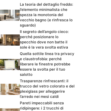
La teoria del dettaglio freddo:
l’elemento minimalista che
spezza la monotonia del
vecchio bagno (e rinfresca lo
sguardo)
Il segreto dell’angolo cieco:
perché posizionare lo
specchio dove non batte il
sole è la vera svolta estiva
Quella sottile linea tra privacy
e claustrofobia: perché
liberare le finestre potrebbe
essere la svolta per il tuo
salotto
Trasparenze rinfrescanti: il
trucco del vetro colorato e del
plexiglass per alleggerire
l’arredo nei mesi caldi
Pareti impeccabili senza
ridipingere: i 2 trucchi di