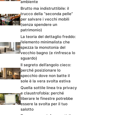
ambiente
Brutto ma indistruttibile: il
trucco della “seconda pelle”
per salvare i vecchi mobili
(senza spendere un
patrimonio)
La teoria del dettaglio freddo:
l’elemento minimalista che
spezza la monotonia del
vecchio bagno (e rinfresca lo
sguardo)
Il segreto dell’angolo cieco:
perché posizionare lo
specchio dove non batte il
sole è la vera svolta estiva
Quella sottile linea tra privacy
e claustrofobia: perché
liberare le finestre potrebbe
essere la svolta per il tuo
salotto