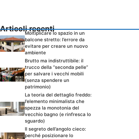
Articoli recenti
Moltiplicare lo spazio in un
balcone stretto: l’errore da
evitare per creare un nuovo
ambiente
Brutto ma indistruttibile: il
trucco della “seconda pelle”
per salvare i vecchi mobili
(senza spendere un
patrimonio)
La teoria del dettaglio freddo:
l’elemento minimalista che
spezza la monotonia del
vecchio bagno (e rinfresca lo
sguardo)
Il segreto dell’angolo cieco:
perché posizionare lo