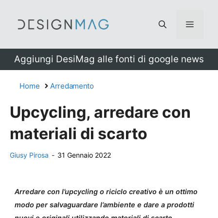
Vai
al
Menu
contenuto
Aggiungi DesiMag alle fonti di google news
Home
Arredamento
Upcycling, arredare con
materiali di scarto
Giusy Pirosa
-
31 Gennaio 2022
Arredare con l’upcycling o riciclo creativo è un ottimo
modo per salvaguardare l’ambiente e dare a prodotti
nuovi e originali utilizzando materiali di scarto.