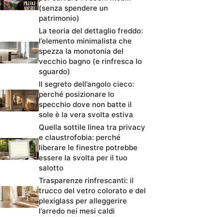
(senza spendere un
patrimonio)
La teoria del dettaglio freddo:
l’elemento minimalista che
spezza la monotonia del
vecchio bagno (e rinfresca lo
sguardo)
Il segreto dell’angolo cieco:
perché posizionare lo
specchio dove non batte il
sole è la vera svolta estiva
Quella sottile linea tra privacy
e claustrofobia: perché
liberare le finestre potrebbe
essere la svolta per il tuo
salotto
Trasparenze rinfrescanti: il
trucco del vetro colorato e del
plexiglass per alleggerire
l’arredo nei mesi caldi