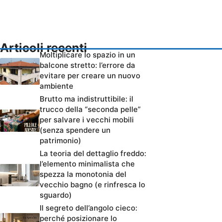
Articoli recenti
Moltiplicare lo spazio in un
balcone stretto: l’errore da
evitare per creare un nuovo
ambiente
Brutto ma indistruttibile: il
trucco della “seconda pelle”
per salvare i vecchi mobili
(senza spendere un
patrimonio)
La teoria del dettaglio freddo:
l’elemento minimalista che
spezza la monotonia del
vecchio bagno (e rinfresca lo
sguardo)
Il segreto dell’angolo cieco:
perché posizionare lo