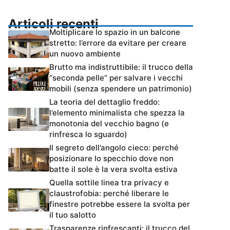
Articoli recenti
Moltiplicare lo spazio in un balcone
stretto: l’errore da evitare per creare
un nuovo ambiente
Brutto ma indistruttibile: il trucco della
“seconda pelle” per salvare i vecchi
mobili (senza spendere un patrimonio)
La teoria del dettaglio freddo:
l’elemento minimalista che spezza la
monotonia del vecchio bagno (e
rinfresca lo sguardo)
Il segreto dell’angolo cieco: perché
posizionare lo specchio dove non
batte il sole è la vera svolta estiva
Quella sottile linea tra privacy e
claustrofobia: perché liberare le
finestre potrebbe essere la svolta per
il tuo salotto
Trasparenze rinfrescanti: il trucco del