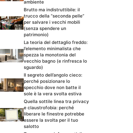
ambiente
Brutto ma indistruttibile: il
trucco della “seconda pelle”
per salvare i vecchi mobili
(senza spendere un
patrimonio)
La teoria del dettaglio freddo:
l’elemento minimalista che
spezza la monotonia del
vecchio bagno (e rinfresca lo
sguardo)
Il segreto dell’angolo cieco:
perché posizionare lo
specchio dove non batte il
sole è la vera svolta estiva
Quella sottile linea tra privacy
e claustrofobia: perché
liberare le finestre potrebbe
essere la svolta per il tuo
salotto