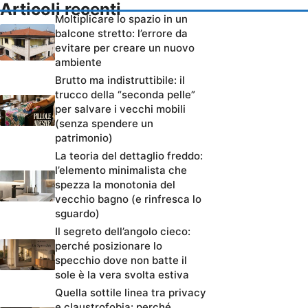
Articoli recenti
Moltiplicare lo spazio in un
balcone stretto: l’errore da
evitare per creare un nuovo
ambiente
Brutto ma indistruttibile: il
trucco della “seconda pelle”
per salvare i vecchi mobili
(senza spendere un
patrimonio)
La teoria del dettaglio freddo:
l’elemento minimalista che
spezza la monotonia del
vecchio bagno (e rinfresca lo
sguardo)
Il segreto dell’angolo cieco:
perché posizionare lo
specchio dove non batte il
sole è la vera svolta estiva
Quella sottile linea tra privacy
e claustrofobia: perché