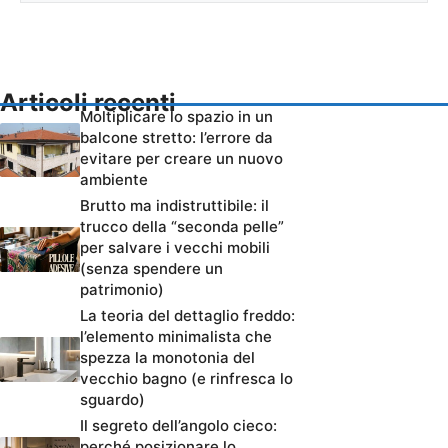
Articoli recenti
Moltiplicare lo spazio in un
balcone stretto: l’errore da
evitare per creare un nuovo
ambiente
Brutto ma indistruttibile: il
trucco della “seconda pelle”
per salvare i vecchi mobili
(senza spendere un
patrimonio)
La teoria del dettaglio freddo:
l’elemento minimalista che
spezza la monotonia del
vecchio bagno (e rinfresca lo
sguardo)
Il segreto dell’angolo cieco:
perché posizionare lo