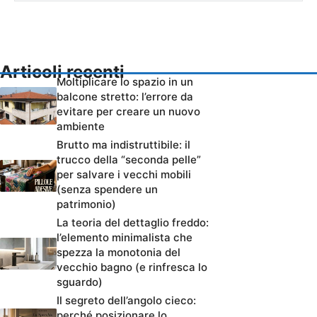
Articoli recenti
Moltiplicare lo spazio in un
balcone stretto: l’errore da
evitare per creare un nuovo
ambiente
Brutto ma indistruttibile: il
trucco della “seconda pelle”
per salvare i vecchi mobili
(senza spendere un
patrimonio)
La teoria del dettaglio freddo:
l’elemento minimalista che
spezza la monotonia del
vecchio bagno (e rinfresca lo
sguardo)
Il segreto dell’angolo cieco:
perché posizionare lo