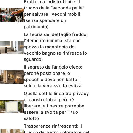
Brutto ma indistruttibile: il
trucco della “seconda pelle”
per salvare i vecchi mobili
(senza spendere un
patrimonio)
La teoria del dettaglio freddo:
l’elemento minimalista che
spezza la monotonia del
vecchio bagno (e rinfresca lo
sguardo)
Il segreto dell’angolo cieco:
perché posizionare lo
specchio dove non batte il
sole è la vera svolta estiva
Quella sottile linea tra privacy
e claustrofobia: perché
liberare le finestre potrebbe
essere la svolta per il tuo
salotto
Trasparenze rinfrescanti: il
trucco del vetro colorato e del