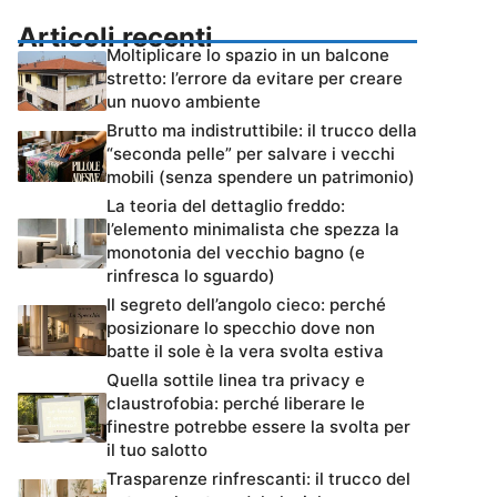
Articoli recenti
Moltiplicare lo spazio in un balcone
stretto: l’errore da evitare per creare
un nuovo ambiente
Brutto ma indistruttibile: il trucco della
“seconda pelle” per salvare i vecchi
mobili (senza spendere un patrimonio)
La teoria del dettaglio freddo:
l’elemento minimalista che spezza la
monotonia del vecchio bagno (e
rinfresca lo sguardo)
Il segreto dell’angolo cieco: perché
posizionare lo specchio dove non
batte il sole è la vera svolta estiva
Quella sottile linea tra privacy e
claustrofobia: perché liberare le
finestre potrebbe essere la svolta per
il tuo salotto
Trasparenze rinfrescanti: il trucco del