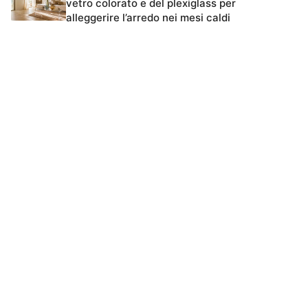
vetro colorato e del plexiglass per
alleggerire l’arredo nei mesi caldi