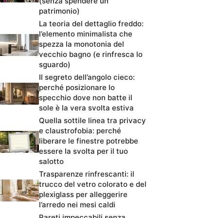
(senza spendere un
patrimonio)
La teoria del dettaglio freddo:
l’elemento minimalista che
spezza la monotonia del
vecchio bagno (e rinfresca lo
sguardo)
Il segreto dell’angolo cieco:
perché posizionare lo
specchio dove non batte il
sole è la vera svolta estiva
Quella sottile linea tra privacy
e claustrofobia: perché
liberare le finestre potrebbe
essere la svolta per il tuo
salotto
Trasparenze rinfrescanti: il
trucco del vetro colorato e del
plexiglass per alleggerire
l’arredo nei mesi caldi
Pareti impeccabili senza