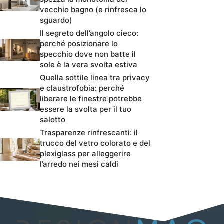
vecchio bagno (e rinfresca lo
sguardo)
Il segreto dell’angolo cieco:
perché posizionare lo
specchio dove non batte il
sole è la vera svolta estiva
Quella sottile linea tra privacy
e claustrofobia: perché
liberare le finestre potrebbe
essere la svolta per il tuo
salotto
Trasparenze rinfrescanti: il
trucco del vetro colorato e del
plexiglass per alleggerire
l’arredo nei mesi caldi