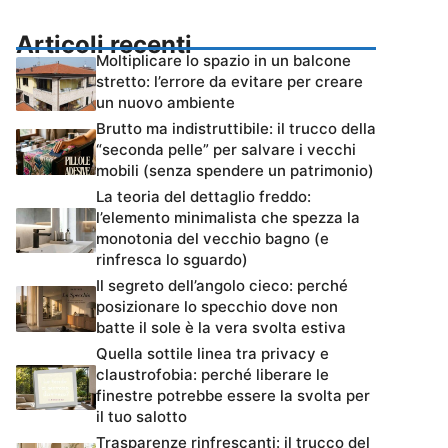
Articoli recenti
Moltiplicare lo spazio in un balcone
stretto: l’errore da evitare per creare
un nuovo ambiente
Brutto ma indistruttibile: il trucco della
“seconda pelle” per salvare i vecchi
mobili (senza spendere un patrimonio)
La teoria del dettaglio freddo:
l’elemento minimalista che spezza la
monotonia del vecchio bagno (e
rinfresca lo sguardo)
Il segreto dell’angolo cieco: perché
posizionare lo specchio dove non
batte il sole è la vera svolta estiva
Quella sottile linea tra privacy e
claustrofobia: perché liberare le
finestre potrebbe essere la svolta per
il tuo salotto
Trasparenze rinfrescanti: il trucco del