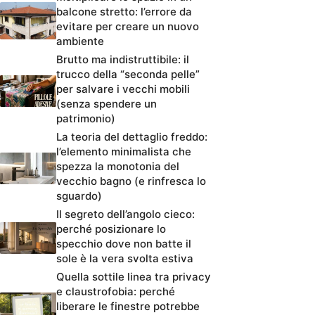
balcone stretto: l’errore da
evitare per creare un nuovo
ambiente
Brutto ma indistruttibile: il
trucco della “seconda pelle”
per salvare i vecchi mobili
(senza spendere un
patrimonio)
La teoria del dettaglio freddo:
l’elemento minimalista che
spezza la monotonia del
vecchio bagno (e rinfresca lo
sguardo)
Il segreto dell’angolo cieco:
perché posizionare lo
specchio dove non batte il
sole è la vera svolta estiva
Quella sottile linea tra privacy
e claustrofobia: perché
liberare le finestre potrebbe