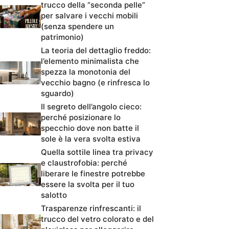
trucco della “seconda pelle”
per salvare i vecchi mobili
(senza spendere un
patrimonio)
La teoria del dettaglio freddo:
l’elemento minimalista che
spezza la monotonia del
vecchio bagno (e rinfresca lo
sguardo)
Il segreto dell’angolo cieco:
perché posizionare lo
specchio dove non batte il
sole è la vera svolta estiva
Quella sottile linea tra privacy
e claustrofobia: perché
liberare le finestre potrebbe
essere la svolta per il tuo
salotto
Trasparenze rinfrescanti: il
trucco del vetro colorato e del