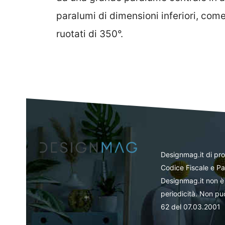
paralumi di dimensioni inferiori, come
ruotati di 350°.
Designmag.it di pr
Codice Fiscale e Pa
Designmag.it non è 
periodicità. Non può
62 del 07.03.2001