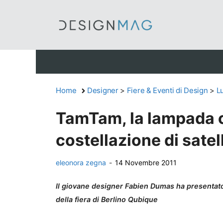
Vai
al
contenuto
Home
Designer
>
Fiere & Eventi di Design
>
L
TamTam, la lampada 
costellazione di satel
eleonora zegna
-
14 Novembre 2011
Il giovane designer Fabien Dumas ha presenta
della fiera di Berlino Qubique