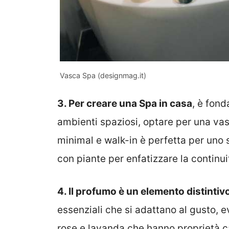
Vasca Spa (designmag.it)
3.
Per creare una Spa in casa
, è fond
ambienti spaziosi, optare per una va
minimal e walk-in è perfetta per uno 
con piante per enfatizzare la continuit
4. I
l profumo è un elemento distintiv
essenziali che si adattano al gusto, e
rose e lavanda che hanno proprietà 