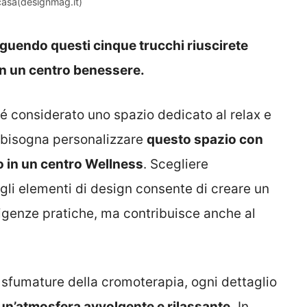
casa(designmag.it)
eguendo questi cinque trucchi riuscirete
 in un centro benessere.
 é considerato uno spazio dedicato al relax e
to bisogna personalizzare
questo spazio con
no in un centro Wellness
. Scegliere
e gli elementi di design consente di creare un
igenze pratiche, ma contribuisce anche al
li sfumature della cromoterapia, ogni dettaglio
un’atmosfera avvolgente e rilassante.
In