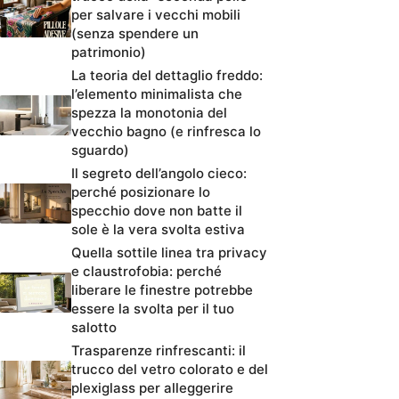
per salvare i vecchi mobili
(senza spendere un
patrimonio)
La teoria del dettaglio freddo:
l’elemento minimalista che
spezza la monotonia del
vecchio bagno (e rinfresca lo
sguardo)
Il segreto dell’angolo cieco:
perché posizionare lo
specchio dove non batte il
sole è la vera svolta estiva
Quella sottile linea tra privacy
e claustrofobia: perché
liberare le finestre potrebbe
essere la svolta per il tuo
salotto
Trasparenze rinfrescanti: il
trucco del vetro colorato e del
plexiglass per alleggerire