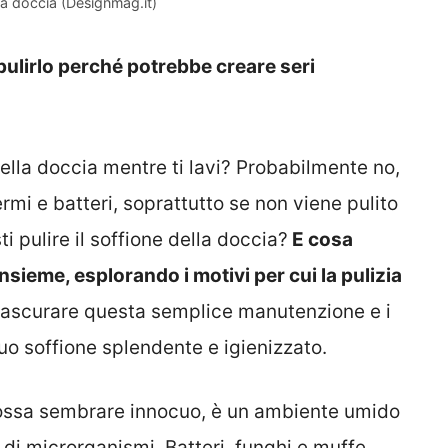
la doccia (Designmag.it)
 pulirlo perché potrebbe creare seri
della doccia mentre ti lavi? Probabilmente no,
rmi e batteri, soprattutto se non viene pulito
 pulire il soffione della doccia?
E cosa
sieme, esplorando i motivi per cui la pulizia
 trascurare questa semplice manutenzione e i
uo soffione splendente e igienizzato.
 possa sembrare innocuo, è un ambiente umido
e di microrganismi. Batteri, funghi e muffe