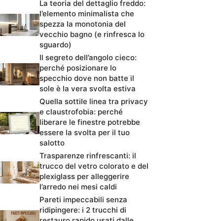
La teoria del dettaglio freddo:
l’elemento minimalista che
spezza la monotonia del
vecchio bagno (e rinfresca lo
sguardo)
Il segreto dell’angolo cieco:
perché posizionare lo
specchio dove non batte il
sole è la vera svolta estiva
Quella sottile linea tra privacy
e claustrofobia: perché
liberare le finestre potrebbe
essere la svolta per il tuo
salotto
Trasparenze rinfrescanti: il
trucco del vetro colorato e del
plexiglass per alleggerire
l’arredo nei mesi caldi
Pareti impeccabili senza
ridipingere: i 2 trucchi di
restauro rapido usati dalle