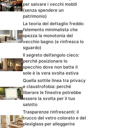
per salvare i vecchi mobili
(senza spendere un
patrimonio)
La teoria del dettaglio freddo:
l’elemento minimalista che
spezza la monotonia del
vecchio bagno (e rinfresca lo
sguardo)
Il segreto dell’angolo cieco:
perché posizionare lo
specchio dove non batte il
sole è la vera svolta estiva
Quella sottile linea tra privacy
e claustrofobia: perché
liberare le finestre potrebbe
essere la svolta per il tuo
salotto
Trasparenze rinfrescanti: il
trucco del vetro colorato e del
plexiglass per alleggerire