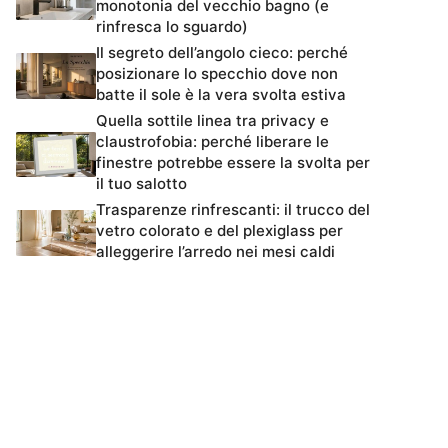
monotonia del vecchio bagno (e
rinfresca lo sguardo)
Il segreto dell’angolo cieco: perché
posizionare lo specchio dove non
batte il sole è la vera svolta estiva
Quella sottile linea tra privacy e
claustrofobia: perché liberare le
finestre potrebbe essere la svolta per
il tuo salotto
Trasparenze rinfrescanti: il trucco del
vetro colorato e del plexiglass per
alleggerire l’arredo nei mesi caldi