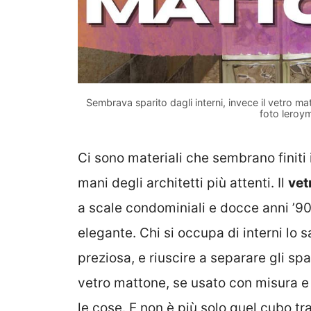
Sembrava sparito dagli interni, invece il vetro m
foto leroym
Ci sono materiali che sembrano finiti i
mani degli architetti più attenti. Il
vet
a scale condominiali e docce anni ’90
elegante. Chi si occupa di interni lo 
preziosa, e riuscire a separare gli spa
vetro mattone, se usato con misura e
le cose. E non è più solo quel cubo tr