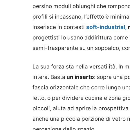
persino moduli oblunghi che rompono l
profili si incassano, l’effetto è minim
inserisce in contesti
soft-industrial,
n
progettisti lo usano addirittura come
semi-trasparente su un soppalco, con 
La sua forza sta nella versatilità. I
intera. Basta
un inserto
: sopra una p
fascia orizzontale che corre lungo una
letto, o per dividere cucina e zona g
piccoli, aiuta ad aprire la prospettiv
anche una piccola porzione di vetro
percezione dello spazio.