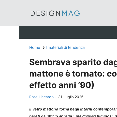
Vai
al
contenuto
Home
I materiali di tendenza
Sembrava sparito dagli
mattone è tornato: c
effetto anni ’90)
Rosa Liccardo
-
31 Luglio 2025
Il vetro mattone torna negli interni contemporan
pareti da ufficio anni ’90, ma divisori luminosi,