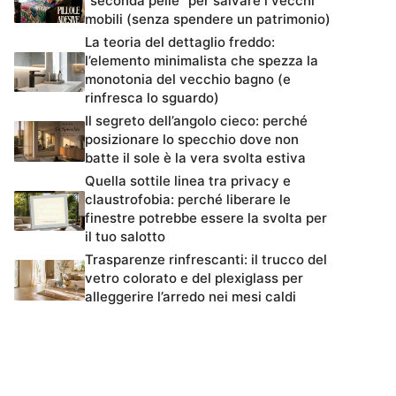
“seconda pelle” per salvare i vecchi
mobili (senza spendere un patrimonio)
La teoria del dettaglio freddo:
l’elemento minimalista che spezza la
monotonia del vecchio bagno (e
rinfresca lo sguardo)
Il segreto dell’angolo cieco: perché
posizionare lo specchio dove non
batte il sole è la vera svolta estiva
Quella sottile linea tra privacy e
claustrofobia: perché liberare le
finestre potrebbe essere la svolta per
il tuo salotto
Trasparenze rinfrescanti: il trucco del
vetro colorato e del plexiglass per
alleggerire l’arredo nei mesi caldi